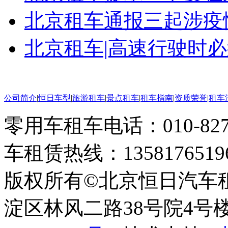
北京租车通报三起涉疫情
北京租车|高速行驶时
公司简介
|
恒日车型
|
旅游租车
|
景点租车
|
租车指南
|
资质荣誉
|
租车
零用车租车电话：010-82793
车租赁热线：1358176519
版权所有©北京恒日汽车
淀区林风二路38号院4号楼