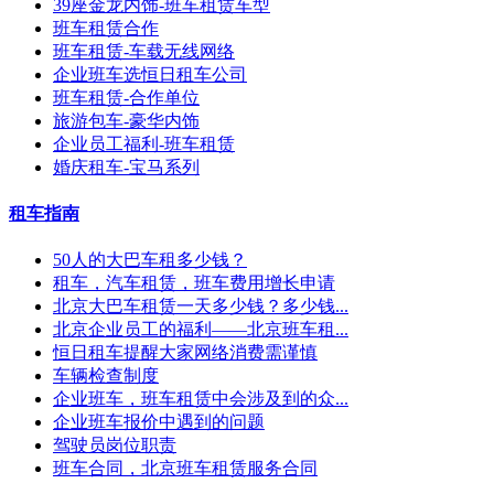
39座金龙内饰-班车租赁车型
班车租赁合作
班车租赁-车载无线网络
企业班车选恒日租车公司
班车租赁-合作单位
旅游包车-豪华内饰
企业员工福利-班车租赁
婚庆租车-宝马系列
租车指南
50人的大巴车租多少钱？
租车，汽车租赁，班车费用增长申请
北京大巴车租赁一天多少钱？多少钱...
北京企业员工的福利——北京班车租...
恒日租车提醒大家网络消费需谨慎
车辆检查制度
企业班车，班车租赁中会涉及到的众...
企业班车报价中遇到的问题
驾驶员岗位职责
班车合同，北京班车租赁服务合同