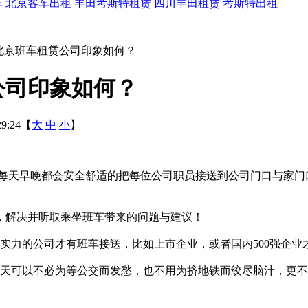
车
北京客车出租
丰田考斯特租赁
四川丰田租赁
考斯特出租
对北京班车租赁公司印象如何？
公司印象如何？
9:24【
大
中
小
】
天早晚都会安全舒适的把每位公司职员接送到公司门口与家门
解决并听取乘坐班车带来的问题与建议！
力的公司才有班车接送，比如上市企业，或者国内500强企业
可以不必为等公交而发愁，也不用为挤地铁而绞尽脑汁，更不