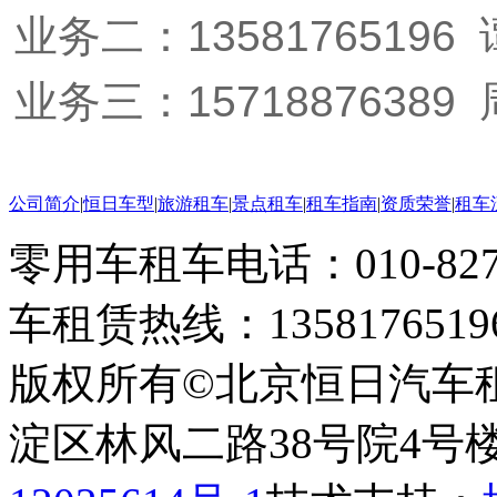
业务二：13581765196
业务三：15718876389
公司简介
|
恒日车型
|
旅游租车
|
景点租车
|
租车指南
|
资质荣誉
|
租车
零用车租车电话：010-82793
车租赁热线：1358176519
版权所有©北京恒日汽车
淀区林风二路38号院4号楼